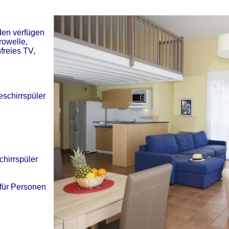
den verfügen
rowelle,
freies TV,
eschirrspüler
chirrspüler
für Personen