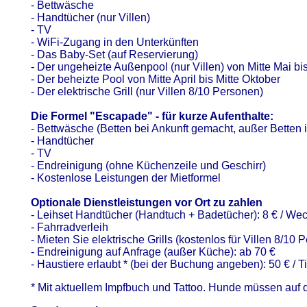
- Bettwäsche
- Handtücher (nur Villen)
- TV
- WiFi-Zugang in den Unterkünften
- Das Baby-Set (auf Reservierung)
- Der ungeheizte Außenpool (nur Villen) von Mitte Mai 
- Der beheizte Pool von Mitte April bis Mitte Oktober
- Der elektrische Grill (nur Villen 8/10 Personen)
Die Formel "Escapade" - für kurze Aufenthalte:
- Bettwäsche (Betten bei Ankunft gemacht, außer Bette
- Handtücher
- TV
- Endreinigung (ohne Küchenzeile und Geschirr)
- Kostenlose Leistungen der Mietformel
Optionale Dienstleistungen vor Ort zu zahlen
- Leihset Handtücher (Handtuch + Badetücher): 8 € / Wech
- Fahrradverleih
- Mieten Sie elektrische Grills (kostenlos für Villen 8/10 
- Endreinigung auf Anfrage (außer Küche): ab 70 €
- Haustiere erlaubt * (bei der Buchung angeben): 50 € / T
* Mit aktuellem Impfbuch und Tattoo. Hunde müssen auf 