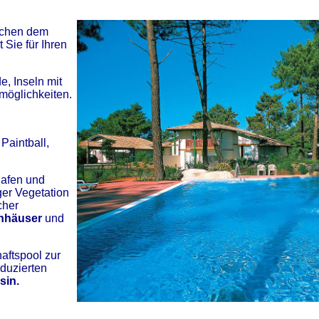
ischen dem
t Sie für Ihren
e, Inseln mit
möglichkeiten.
Paintball,
Hafen und
ger Vegetation
cher
enhäuser
und
haftspool zur
eduzierten
sin
.