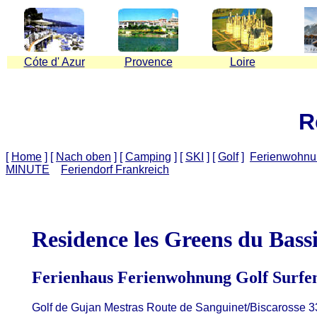
C
ó
te d' Azur
Provence
Loire
R
[
Home
]
[
Nach oben
]
[
Camping
]
[
SKI
]
[
Golf
]
Ferienwohnu
MINUTE
Feriendorf Frankreich
Residence les Greens du Bass
Ferienhaus Ferienwohnung Golf Surfe
Golf de Gujan Mestras Route de Sanguinet/Biscarosse
3