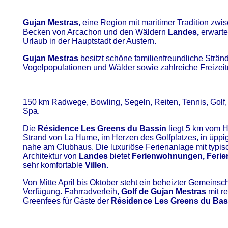
Gujan Mestras
, eine Region mit maritimer Tradition zw
Becken von Arcachon und den Wäldern
Landes,
erwarte
Urlaub in der Hauptstadt der Austern
.
Gujan Mestras
besitzt schöne familienfreundliche Stränd
Vogelpopulationen und Wälder sowie zahlreiche Freizeit
150 km Radwege, Bowling, Segeln, Reiten, Tennis, Golf, 
Spa.
Die
R
ésidence Les Greens du Bassin
liegt 5 km vom 
Strand von La Hume, im Herzen des Golfplatzes, in üppi
nahe am Clubhaus. Die luxuriöse Ferienanlage mit typis
Architektur von
Landes
bietet
Ferienwohnungen, Feri
sehr komfortable
Villen
.
Von Mitte April bis Oktober steht ein beheizter Gemeinsc
Verfügung. Fahrradverleih,
Golf de Gujan Mestras
mit r
Greenfees für Gäste der
R
ésidence Les Greens du Bas