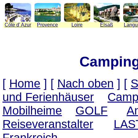
C
ó
te d' Azur
Provence
Loire
Elsaß
Langu
Camping
[
Home
]
[
Nach oben
]
[
S
und Ferienhäuser
Camp
Mobilheime
GOLF
A
Reiseveranstalter
LAS
Frankreich