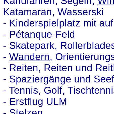
Kanufahren, Segeln,
Win
Katamaran, Wasserski
- Kinderspielplatz mit au
- Pétanque-Feld
- Skatepark, Rollerblade
-
Wandern
, Orientierun
- Reiten, Reiten und Rei
- Spaziergänge und Seef
- Tennis, Golf, Tischtenn
- Erstflug ULM
- Stelzen