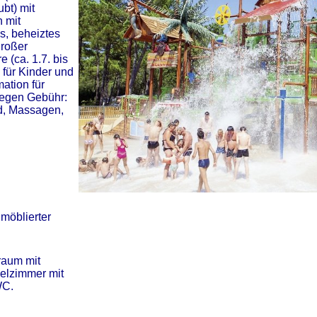
ubt) mit
 mit
s, beheiztes
großer
 (ca. 1.7. bis
 für Kinder und
ation für
Gegen Gebühr:
d, Massagen,
 möblierter
raum mit
elzimmer mit
WC.