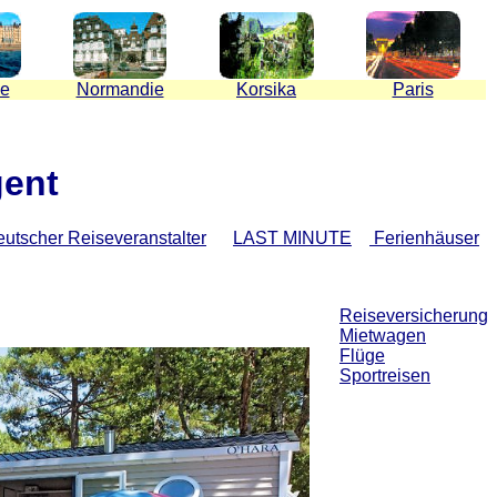
ne
Normandie
Korsika
Paris
gent
utscher Reiseveranstalter
LAST MINUTE
Ferienhäuser
Reiseversicherung
Mietwagen
Flüge
Sportreisen