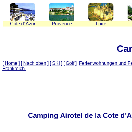
C
ó
te d' Azur
Provence
Loire
Cam
[
Home
]
[
Nach oben
]
[
SKI
]
[
Golf
]
Ferienwohnungen und Fe
Frankreich
Camping Airotel de la Cote d'A