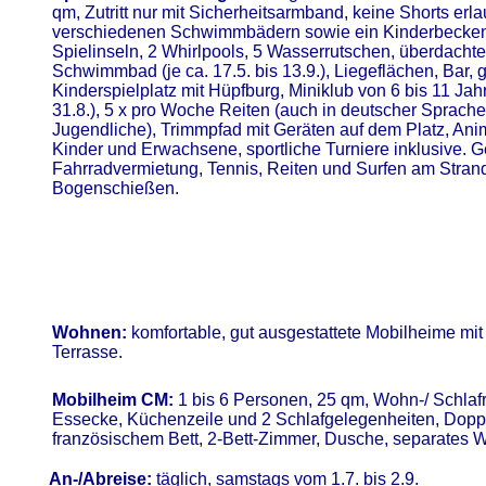
qm, Zutritt nur mit Sicherheitsarmband, keine Shorts erla
verschiedenen Schwimmbädern sowie ein Kinderbecken
Spielinseln, 2 Whirlpools, 5 Wasserrutschen, überdachte
Schwimmbad (je ca. 17.5. bis 13.9.), Liegeflächen, Bar, 
Kinderspielplatz mit Hüpfburg, Miniklub von 6 bis 11 Jahre
31.8.), 5 x pro Woche Reiten (auch in deutscher Sprache
Jugendliche), Trimmpfad mit Geräten auf dem Platz, Anim
Kinder und Erwachsene, sportliche Turniere inklusive. 
Fahrradvermietung, Tennis, Reiten und Surfen am Stran
Bogenschießen.
Wohnen:
komfortable, gut ausgestattete Mobilheime mit
Terrasse.
Mobilheim CM:
1 bis 6 Personen, 25 qm, Wohn-/ Schlaf
Essecke, Küchenzeile und 2 Schlafgelegenheiten, Dopp
französischem Bett, 2-Bett-Zimmer, Dusche, separates 
An-/Abreise:
täglich, samstags vom 1.7. bis 2.9.