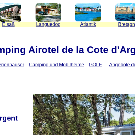
Elsaß
Languedoc
Atlantik
Bretag
ping Airotel de la Cote d'Ar
rienhäuser
Camping und Mobilheime
GOLF
Angebote de
rgent