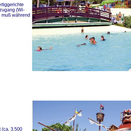
rtiggerichte
zugang (Wi-
ht) muß während
 (ca. 3.500