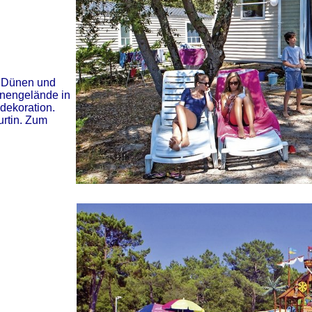
n Dünen und
ünengelände in
dekoration.
urtin. Zum